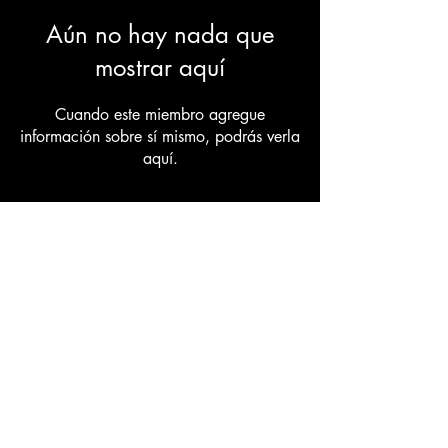
Aún no hay nada que
mostrar aquí
Cuando este miembro agregue
información sobre sí mismo, podrás verla
aquí.
Donate
Website Terms of Use
Privacy Policy
Do Not Sell My Personal Information