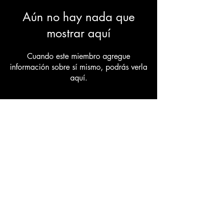
Aún no hay nada que
mostrar aquí
Cuando este miembro agregue
información sobre sí mismo, podrás verla
aquí.
Donate
Website Terms of Use
Privacy Policy
Do Not Sell My Personal Information