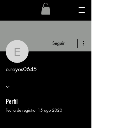
Más acciones
Seguir
e.reyes0645
e.reyes0645
Perfil
Fecha de registro: 15 ago 2020