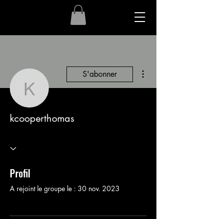
Plus d'actions
S'abonner
kcooperthomas
kcooperthomas
Profil
A rejoint le groupe le : 30 nov. 2023