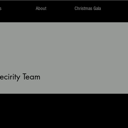
s
About
Christmas Gala
cirity Team