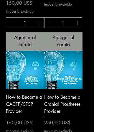
Precio
150,00 US$
Impuesto excluido
Impuesto excluido
Agregar al
Agregar al
carrito
carrito
How to Become a
How to Become a
CACFP/SFSP
Cranial Prostheses
Provider
Provider
Precio
Precio
150,00 US$
250,00 US$
Impuesto excluido
Impuesto excluido